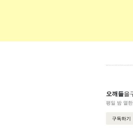
오깨들
을
평일 밤 열한
구독하기