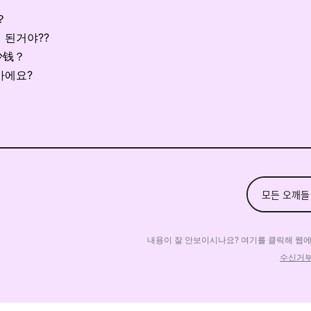
？
게 된거야??
少钱？
얼마에요?
모든 오깨들
내용이 잘 안보이시나요? 여기를 클릭해 웹
수신거