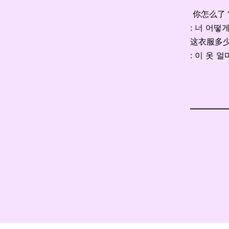
你怎么了
: 너 어떻
这衣服多
: 이 옷 